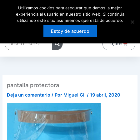
Ir
Utilizamos cookies para asegurar que damos la mejor
al
experiencia al usuario en nuestro sitio web. Si continúa
contenido
utilizando este sitio asumiremos que está de acuerdo.
Estoy de acuerdo
Buscar
0
Carrito
0,00
€
pantalla protectora
Deja un comentario
/ Por
Miguel Gil
/
19 abril, 2020