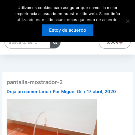
Ir
Utilizamos cookies para asegurar que damos la mejor
al
experiencia al usuario en nuestro sitio web. Si continúa
contenido
utilizando este sitio asumiremos que está de acuerdo.
Estoy de acuerdo
Buscar
0
Carrito
0,00
€
pantalla-mostrador-2
Deja un comentario
/ Por
Miguel Gil
/
17 abril, 2020