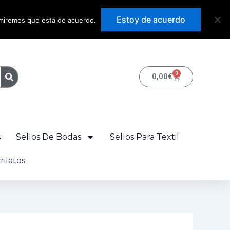
Precios con IVA
Estoy de acuerdo
sumiremos que está de acuerdo.
incluido
0
Carrito
0,00
€
s
Sellos De Bodas
Sellos Para Textil
ilatos