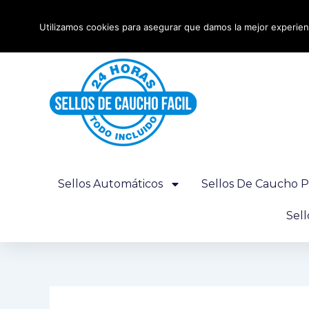
Ir
Envío urgente 24 horas - Gratis desde 100€
al
Utilizamos cookies para asegurar que damos la mejor experienc
contenido
Sellos Automáticos
Sellos De Caucho P
Sel