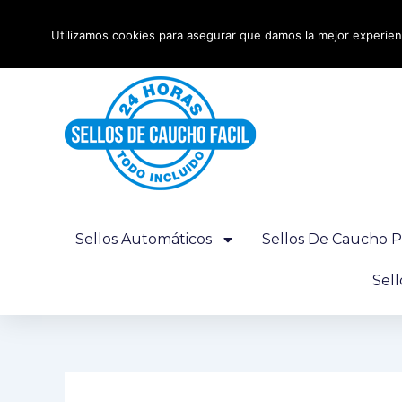
Ir
Envío urgente 24 horas - Gratis desde 100€
al
Utilizamos cookies para asegurar que damos la mejor experienc
contenido
Sellos Automáticos
Sellos De Caucho P
Sel