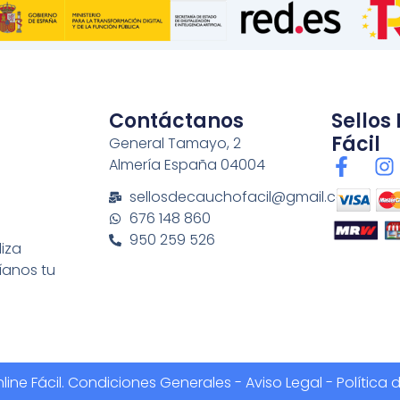
Contáctanos
Sellos
Fácil
General Tamayo, 2
F
I
Almería España 04004
a
n
sellosdecauchofacil@gmail.com
c
s
676 148 860
e
t
950 259 526
b
a
liza
o
g
íanos tu
o
r
k
a
-
f
ine Fácil.
Condiciones Generales
-
Aviso Legal - Política