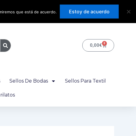
Precios con IVA
Estoy de acuerdo
sumiremos que está de acuerdo.
incluido
0
Carrito
0,00
€
s
Sellos De Bodas
Sellos Para Textil
ilatos