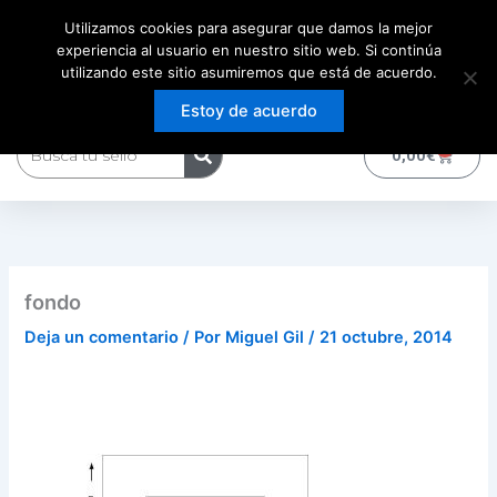
Ir
Utilizamos cookies para asegurar que damos la mejor
al
experiencia al usuario en nuestro sitio web. Si continúa
contenido
utilizando este sitio asumiremos que está de acuerdo.
Estoy de acuerdo
Buscar
0
Carrito
0,00
€
fondo
Deja un comentario
/ Por
Miguel Gil
/
21 octubre, 2014