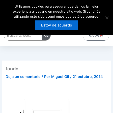
Ir
Utilizamos cookies para asegurar que damos la mejor
al
experiencia al usuario en nuestro sitio web. Si continúa
contenido
utilizando este sitio asumiremos que está de acuerdo.
Estoy de acuerdo
Buscar
0
Carrito
0,00
€
fondo
Deja un comentario
/ Por
Miguel Gil
/
21 octubre, 2014