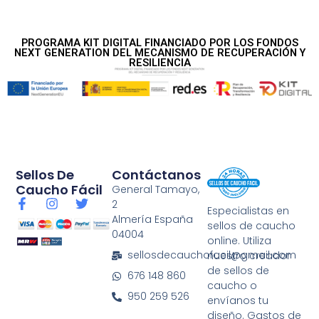
PROGRAMA KIT DIGITAL FINANCIADO POR LOS FONDOS
NEXT GENERATION DEL MECANISMO DE RECUPERACIÓN Y
RESILIENCIA
Sellos De
Contáctanos
Caucho Fácil
General Tamayo,
F
I
T
2
Especialistas en
a
n
w
Almería España
sellos de caucho
c
s
i
04004
e
t
t
online. Utiliza
b
a
t
sellosdecauchofacil@gmail.com
nuestro creador
o
g
e
de sellos de
676 148 860
o
r
r
caucho o
k
a
950 259 526
envíanos tu
-
m
diseño. Gastos de
f