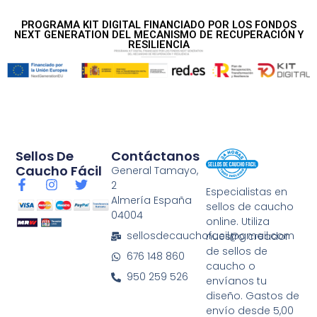
PROGRAMA KIT DIGITAL FINANCIADO POR LOS FONDOS
NEXT GENERATION DEL MECANISMO DE RECUPERACIÓN Y
RESILIENCIA
Sellos De
Contáctanos
Caucho Fácil
General Tamayo,
F
I
T
2
Especialistas en
a
n
w
Almería España
sellos de caucho
c
s
i
04004
e
t
t
online. Utiliza
b
a
t
sellosdecauchofacil@gmail.com
nuestro creador
o
g
e
de sellos de
676 148 860
o
r
r
caucho o
k
a
950 259 526
envíanos tu
-
m
diseño. Gastos de
f
envío desde 5,00