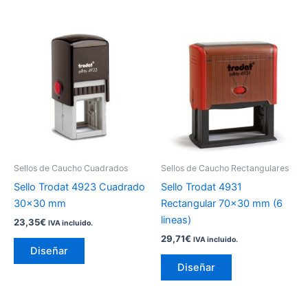
Este
Este
producto
producto
tiene
tiene
múltiples
múltiples
variantes.
variantes.
Las
Las
opciones
opciones
se
se
pueden
pueden
Sellos de Caucho Cuadrados
Sellos de Caucho Rectangulares
elegir
elegir
Sello Trodat 4923 Cuadrado
Sello Trodat 4931
en
en
30×30 mm
Rectangular 70×30 mm (6
la
la
lineas)
23,35
€
IVA incluido.
página
página
29,71
€
IVA incluido.
de
de
Diseñar
producto
producto
Diseñar