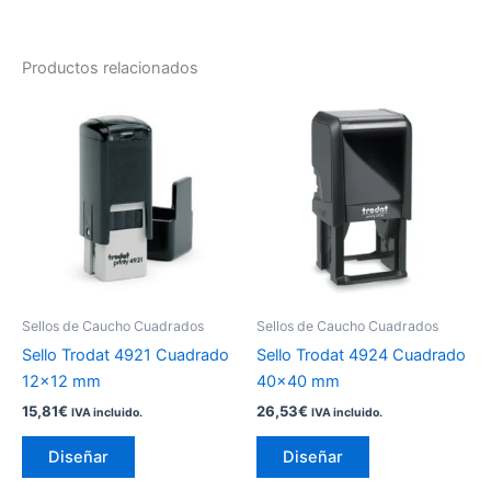
Productos relacionados
Este
Este
producto
producto
tiene
tiene
múltiples
múltiples
variantes.
variantes.
Las
Las
opciones
opciones
se
se
pueden
pueden
Sellos de Caucho Cuadrados
Sellos de Caucho Cuadrados
elegir
elegir
Sello Trodat 4921 Cuadrado
Sello Trodat 4924 Cuadrado
en
en
12×12 mm
40×40 mm
la
la
15,81
€
26,53
€
IVA incluido.
IVA incluido.
página
página
de
de
Diseñar
Diseñar
producto
producto