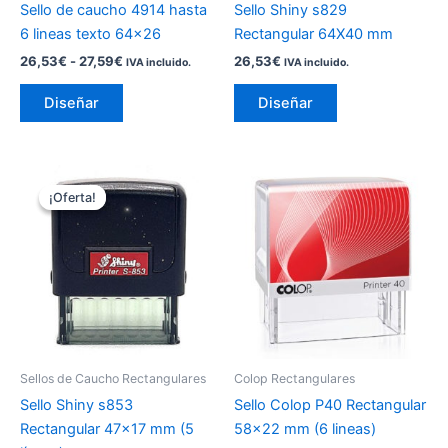
Sello de caucho 4914 hasta
Sello Shiny s829
en
en
6 lineas texto 64×26
Rectangular 64X40 mm
la
la
26,53
€
-
27,59
€
26,53
€
IVA incluido.
IVA incluido.
página
página
de
de
Diseñar
Diseñar
producto
producto
El
El
Este
Este
precio
precio
¡Oferta!
¡Oferta!
producto
producto
original
actual
era:
es:
tiene
tiene
18,57€.
16,93€.
múltiples
múltiples
variantes.
variantes.
Las
Las
opciones
opciones
se
se
pueden
pueden
Sellos de Caucho Rectangulares
Colop Rectangulares
elegir
elegir
Sello Shiny s853
Sello Colop P40 Rectangular
en
en
Rectangular 47×17 mm (5
58×22 mm (6 lineas)
la
la