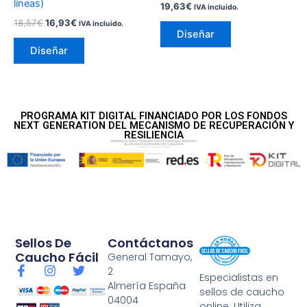
líneas)
19,63
€
IVA incluido.
página
página
18,57
€
16,93
€
IVA incluido.
de
de
Diseñar
producto
producto
Diseñar
PROGRAMA KIT DIGITAL FINANCIADO POR LOS FONDOS
NEXT GENERATION DEL MECANISMO DE RECUPERACIÓN Y
RESILIENCIA
Sellos De
Contáctanos
Caucho Fácil
General Tamayo,
F
I
T
2
Especialistas en
a
n
w
Almería España
sellos de caucho
c
s
i
04004
e
t
t
online. Utiliza