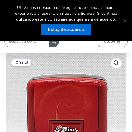
Ir
Utilizamos cookies para asegurar que damos la mejor
al
experiencia al usuario en nuestro sitio web. Si continúa
contenido
utilizando este sitio asumiremos que está de acuerdo.
Estoy de acuerdo
Buscar
0
Carrito
0,00
€
Sello
El
El
Shiny
¡Oferta!
s842
precio
precio
38x14
original
actual
mm
cantidad
era:
es:
16,93€.
15,86€.