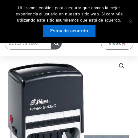
Ir
Utilizamos cookies para asegurar que damos la mejor
al
experiencia al usuario en nuestro sitio web. Si continúa
contenido
utilizando este sitio asumiremos que está de acuerdo.
Estoy de acuerdo
Buscar
0
Carrito
0,00
€
Sello
de
caucho
fechador
S-
829D
TEXTO
64X40
cantidad