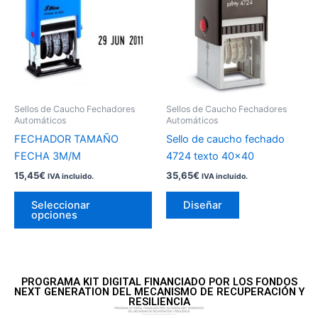
múltiples
múltiples
variantes.
variantes.
Las
Las
opciones
opciones
se
se
pueden
pueden
Sellos de Caucho Fechadores
Sellos de Caucho Fechadores
elegir
elegir
Automáticos
Automáticos
en
en
FECHADOR TAMAÑO
Sello de caucho fechado
la
la
FECHA 3M/M
4724 texto 40×40
página
página
15,45
€
35,65
€
IVA incluido.
IVA incluido.
de
de
producto
producto
Seleccionar
Diseñar
opciones
PROGRAMA KIT DIGITAL FINANCIADO POR LOS FONDOS
NEXT GENERATION DEL MECANISMO DE RECUPERACIÓN Y
RESILIENCIA