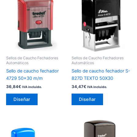
producto
producto
tiene
tiene
múltiples
múltiples
variantes.
variantes.
Las
Las
opciones
opciones
se
se
pueden
pueden
Sellos de Caucho Fechadores
Sellos de Caucho Fechadores
elegir
elegir
Automáticos
Automáticos
en
en
Sello de caucho fechador
Sello de caucho fechador S-
la
la
4729 50×30 m/m
827D TEXTO 50X30
página
página
36,84
€
34,47
€
IVA incluido.
IVA incluido.
de
de
producto
producto
Diseñar
Diseñar
Este
Este
producto
producto
tiene
tiene