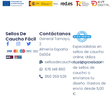
Sellos De
Contáctanos
Caucho Fácil
General Tamayo,
F
I
T
2
Especialistas en
a
n
w
Almería España
sellos de caucho
c
s
i
04004
e
t
t
online. Utiliza
b
a
t
sellosdecauchofacil@gmail.com
nuestro creador
o
g
e
de sellos de
676 148 860
o
r
r
caucho o
k
a
950 259 526
envíanos tu
-
m
diseño. Gastos de
f
envío desde 5,00
€.