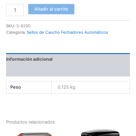
Añadir al carrito
SKU:
S-829D
Categoría:
Sellos de Caucho Fechadores Automáticos
Información adicional
Valoraciones (0)
Peso
0,125 kg
Productos relacionados
Este
Este