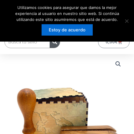
Ir
Utilizamos cookies para asegurar que damos la mejor
al
experiencia al usuario en nuestro sitio web. Si continúa
contenido
utilizando este sitio asumiremos que está de acuerdo.
Estoy de acuerdo
Buscar
0
Carrito
0,00
€
Sello
de
Lacre
-
Personalizado
25
mm
cantidad