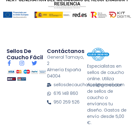
RESILIENCIA
Sellos De
Contáctanos
Caucho Fácil
General Tamayo,
F
I
T
2
Especialistas en
a
n
w
Almería España
sellos de caucho
c
s
i
04004
e
t
t
online. Utiliza
b
a
t
sellosdecauchofacil@gmail.com
nuestro creador
o
g
e
de sellos de
676 148 860
o
r
r
caucho o
k
a
950 259 526
envíanos tu
-
m
diseño. Gastos de
f
envío desde 5,00
€.