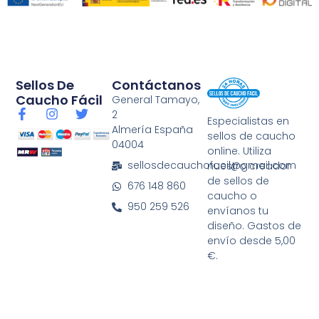
Sellos De
Contáctanos
Caucho Fácil
General Tamayo,
F
I
T
2
Especialistas en
a
n
w
Almería España
sellos de caucho
c
s
i
04004
e
t
t
online. Utiliza
b
a
t
sellosdecauchofacil@gmail.com
nuestro creador
o
g
e
de sellos de
676 148 860
o
r
r
caucho o
k
a
950 259 526
envíanos tu
-
m
diseño. Gastos de
f
envío desde 5,00
€.