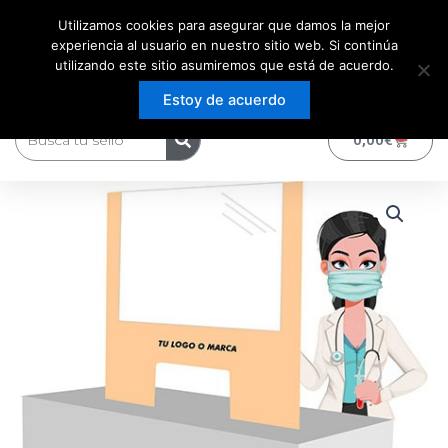
Ir
Utilizamos cookies para asegurar que damos la mejor
al
experiencia al usuario en nuestro sitio web. Si continúa
contenido
utilizando este sitio asumiremos que está de acuerdo.
Estoy de acuerdo
Buscar
0
Carrito
0,00
€
PANTALLA
PROTECTORA
MELAMINA
CON
LOGO
cantidad