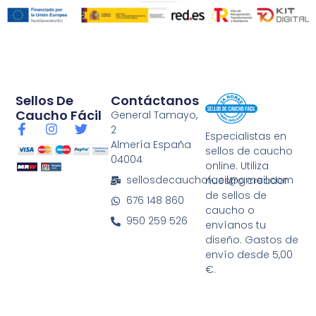
Sellos De
Contáctanos
Caucho Fácil
General Tamayo,
F
I
T
2
Especialistas en
a
n
w
Almería España
sellos de caucho
c
s
i
04004
e
t
t
online. Utiliza
b
a
t
sellosdecauchofacil@gmail.com
nuestro creador
o
g
e
de sellos de
676 148 860
o
r
r
caucho o
k
a
950 259 526
envíanos tu
-
m
diseño. Gastos de
f
envío desde 5,00
€.