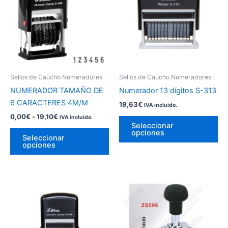
0,00€
múltiples
múl
hasta
variantes.
var
19,10€
Las
La
opciones
op
se
se
pueden
pu
Sellos de Caucho Numeradores
Sellos de Caucho Numeradores
elegir
ele
NUMERADOR TAMAÑO DE
Numerador 13 dígitos S-313
en
en
6 CARACTERES 4M/M
19,63
€
IVA incluido.
la
la
0,00
€
-
19,10
€
IVA incluido.
página
pá
Seleccionar
opciones
de
de
Seleccionar
opciones
producto
pr
Rango
Este
Es
de
producto
pr
precios:
desde
tiene
tie
0,00€
múltiples
múl
hasta