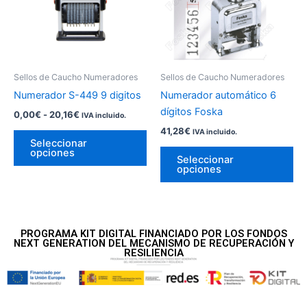
variantes.
var
20,16€
Las
La
opciones
op
se
se
pueden
pu
Sellos de Caucho Numeradores
Sellos de Caucho Numeradores
elegir
ele
Numerador S-449 9 digitos
Numerador automático 6
en
en
dígitos Foska
0,00
€
-
20,16
€
IVA incluido.
la
la
41,28
€
IVA incluido.
página
pá
Seleccionar
opciones
de
de
Seleccionar
opciones
producto
pr
PROGRAMA KIT DIGITAL FINANCIADO POR LOS FONDOS
NEXT GENERATION DEL MECANISMO DE RECUPERACIÓN Y
RESILIENCIA