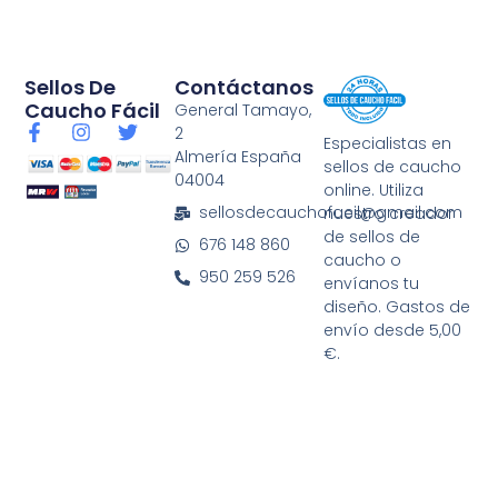
Sellos De
Contáctanos
Caucho Fácil
General Tamayo,
F
I
T
2
Especialistas en
a
n
w
Almería España
sellos de caucho
c
s
i
04004
e
t
t
online. Utiliza
b
a
t
sellosdecauchofacil@gmail.com
nuestro creador
o
g
e
de sellos de
676 148 860
o
r
r
caucho o
k
a
950 259 526
envíanos tu
-
m
diseño. Gastos de
f
envío desde 5,00
€.