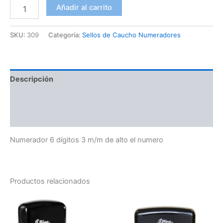
Añadir al carrito
SKU:
309
Categoría:
Sellos de Caucho Numeradores
Descripción
Información adicional
Valoraciones (0)
Numerador 6 dígitos 3 m/m de alto el numero
Productos relacionados
Rango
Este
Es
de
producto
pr
precios:
desde
tiene
tie