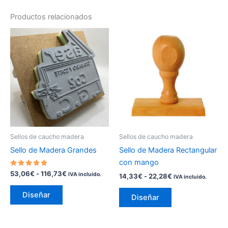
Productos relacionados
Rango
Rango
Este
Este
de
de
producto
producto
precios:
precios:
tiene
desde
tiene
desde
53,06€
14,33€
múltiples
múltiples
hasta
hasta
variantes.
variantes.
116,73€
22,28€
Las
Las
opciones
opciones
se
se
pueden
pueden
Sellos de caucho madera
Sellos de caucho madera
elegir
elegir
Sello de Madera Grandes
Sello de Madera Rectangular
en
en
con mango
la
la
Valorado
53,06
€
-
116,73
€
IVA incluido.
14,33
€
-
22,28
€
IVA incluido.
con
página
página
5.00
de 5
de
de
Diseñar
Diseñar
producto
producto