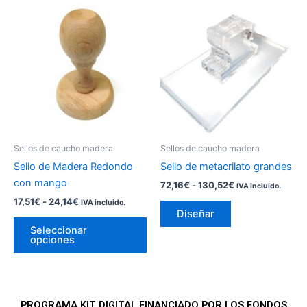
Rango
Rango
Este
Este
de
de
producto
producto
precios:
precios:
desde
tiene
tiene
desde
17,51€
72,16€
múltiples
múltiples
hasta
hasta
variantes.
variantes.
24,14€
130,52€
Las
Las
opciones
opciones
se
se
pueden
pueden
Sellos de caucho madera
Sellos de caucho madera
elegir
elegir
Sello de Madera Redondo
Sello de metacrilato grandes
en
en
con mango
72,16
€
-
130,52
€
IVA incluido.
la
la
17,51
€
-
24,14
€
IVA incluido.
página
página
Diseñar
de
de
Seleccionar
opciones
producto
producto
PROGRAMA KIT DIGITAL FINANCIADO POR LOS FONDOS