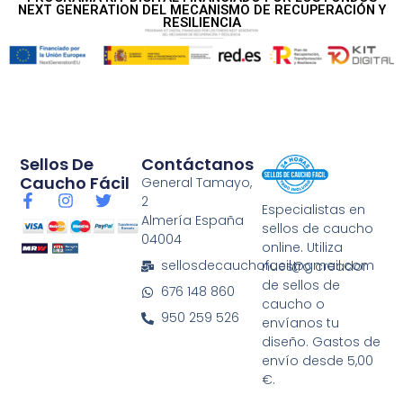
NEXT GENERATION DEL MECANISMO DE RECUPERACIÓN Y
RESILIENCIA
Sellos De
Contáctanos
Caucho Fácil
General Tamayo,
F
I
T
2
Especialistas en
a
n
w
Almería España
sellos de caucho
c
s
i
04004
e
t
t
online. Utiliza
b
a
t
sellosdecauchofacil@gmail.com
nuestro creador
o
g
e
de sellos de
676 148 860
o
r
r
caucho o
k
a
950 259 526
envíanos tu
-
m
diseño. Gastos de
f
envío desde 5,00
€.