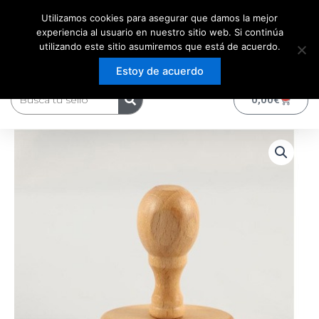
Ir
Utilizamos cookies para asegurar que damos la mejor
al
experiencia al usuario en nuestro sitio web. Si continúa
contenido
utilizando este sitio asumiremos que está de acuerdo.
Estoy de acuerdo
Buscar
0
Carrito
0,00
€
Sello
de
Madera
Ovalado
con
mango
cantidad