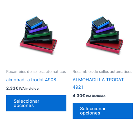
Este
Es
producto
pr
tiene
tie
múltiples
múl
variantes.
var
Las
La
opciones
op
se
se
pueden
pu
Recambios de sellos automaticos
Recambios de sellos automaticos
elegir
ele
almohadilla trodat 4908
ALMOHADILLA TRODAT
en
en
4921
2,33
€
IVA incluido.
la
la
4,30
€
IVA incluido.
página
pá
Seleccionar
opciones
de
de
Seleccionar
opciones
producto
pr
Este
Es