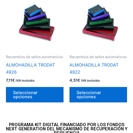
producto
pr
tiene
tie
múltiples
múl
variantes.
var
Las
La
opciones
op
se
se
pueden
pu
Recambios de sellos automaticos
Recambios de sellos automaticos
elegir
ele
ALMOHADILLA TRODAT
ALMOHADILLA TRODAT
en
en
4926
4922
la
la
7,11
€
4,51
€
IVA incluido.
IVA incluido.
página
pá
de
de
Seleccionar
Seleccionar
opciones
opciones
producto
pr
PROGRAMA KIT DIGITAL FINANCIADO POR LOS FONDOS
NEXT GENERATION DEL MECANISMO DE RECUPERACIÓN Y
RESILIENCIA