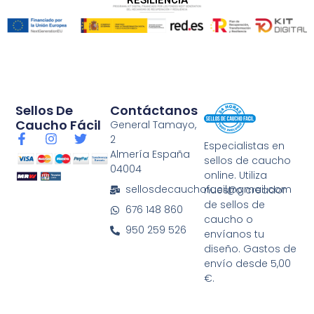
Sellos De
Contáctanos
Caucho Fácil
General Tamayo,
F
I
T
2
Especialistas en
a
n
w
Almería España
sellos de caucho
c
s
i
04004
e
t
t
online. Utiliza
b
a
t
sellosdecauchofacil@gmail.com
nuestro creador
o
g
e
de sellos de
676 148 860
o
r
r
caucho o
k
a
950 259 526
envíanos tu
-
m
diseño. Gastos de
f
envío desde 5,00
€.