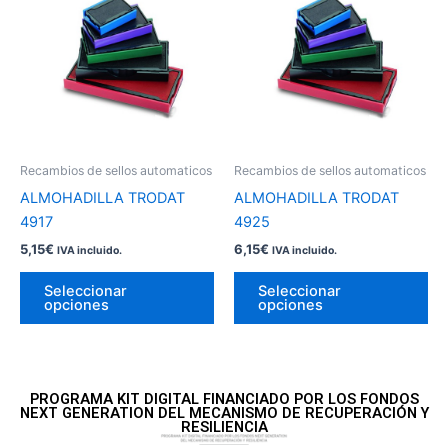
tiene
tie
múltiples
múl
variantes.
var
Las
La
opciones
op
se
se
pueden
pu
Recambios de sellos automaticos
Recambios de sellos automaticos
elegir
ele
ALMOHADILLA TRODAT
ALMOHADILLA TRODAT
en
en
4917
4925
la
la
5,15
€
6,15
€
IVA incluido.
IVA incluido.
página
pá
de
de
Seleccionar
Seleccionar
opciones
opciones
producto
pr
PROGRAMA KIT DIGITAL FINANCIADO POR LOS FONDOS
NEXT GENERATION DEL MECANISMO DE RECUPERACIÓN Y
RESILIENCIA