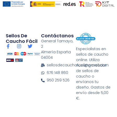
Sellos De
Contáctanos
Caucho Fácil
General Tamayo,
F
I
T
2
Especialistas en
a
n
w
Almería España
sellos de caucho
c
s
i
04004
e
t
t
online. Utiliza
b
a
t
sellosdecauchofacil@gmail.com
nuestro creador
o
g
e
de sellos de
676 148 860
o
r
r
caucho o
k
a
950 259 526
envíanos tu
-
m
diseño. Gastos de
f
envío desde 5,00
€.