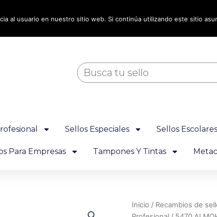
ia al usuario en nuestro sitio web. Si continúa utilizando este sitio a
Buscar
rofesional
Sellos Especiales
Sellos Escolare
los Para Empresas
Tampones Y Tintas
Metacr
5470
Inicio
/
Recambios de sell
ALMOHADILLA
Profesional
/ 5470 ALMO