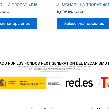
página
ILLA TRODAT 4916
ALMOHADILLA TRODAT 49
de
5,09
€
ncluido.
IVA incluido.
producto
cionar opciones
Seleccionar opciones
IADO POR LOS FONDOS NEXT GENERATION DEL MECANISMO D