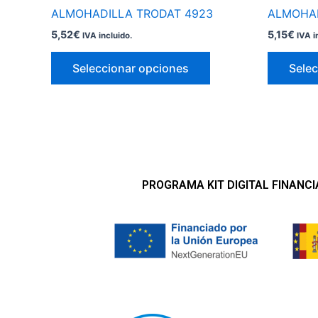
página
ALMOHADILLA TRODAT 4923
ALMOHAD
de
5,52
€
5,15
€
IVA incluido.
IVA i
producto
Seleccionar opciones
Selec
PROGRAMA KIT DIGITAL FINANC