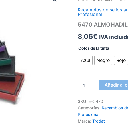
TRODAT
PROFESIONAL
Recambios de sellos a
Profesional
cantidad
5470 ALMOHADIL
8,05
€
IVA incluid
Color de la tinta
Azul
Negro
Rojo
Añadir al c
SKU:
E-5470
Categorías:
Recambios de
Profesional
Marca:
Trodat