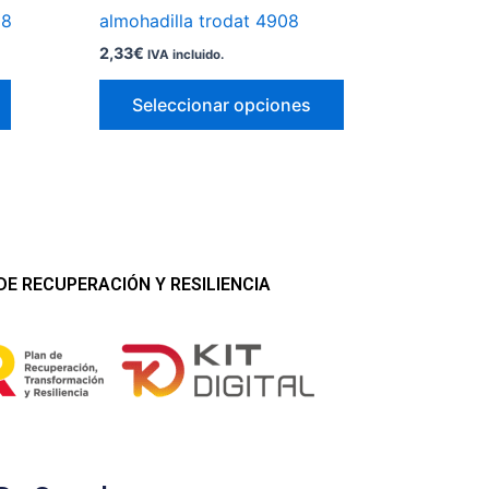
página
página
18
almohadilla trodat 4908
de
de
2,33
€
IVA incluido.
producto
producto
Seleccionar opciones
E RECUPERACIÓN Y RESILIENCIA