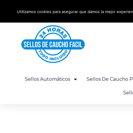
Ir
Envío urgente 24 horas - Gratis desde 100€
al
Utilizamos cookies para asegurar que damos la mejor experienc
contenido
Sellos Automáticos
Sellos De Caucho P
Sel