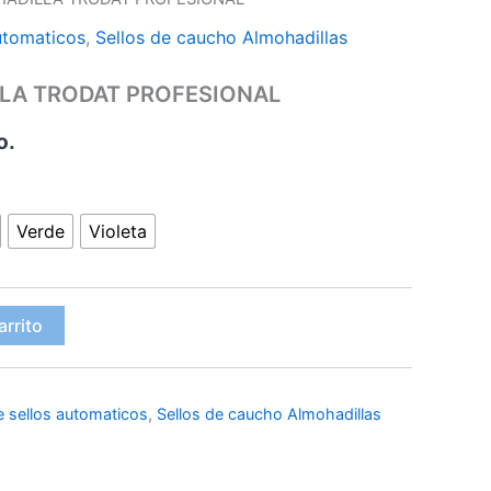
utomaticos
,
Sellos de caucho Almohadillas
LA TRODAT PROFESIONAL
o.
Verde
Violeta
arrito
 sellos automaticos
,
Sellos de caucho Almohadillas